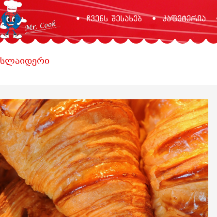
ჩვენს შესახებ
კაფეტერია
სლაიდერი