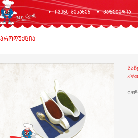
ჩვენს შესახებ
კაფეტერია
პროდუქცია
სა
კატ
ტყე