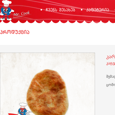
ჩვენს შესახებ
კაფეტერია
პროდუქცია
კა
კატ
შემა
ცომი