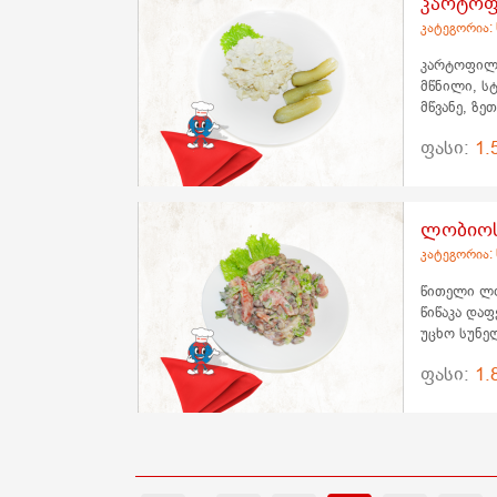
კარტოფ
კატეგორია:
კარტოფილი,
მწნილი, ს
მწვანე, ზე
ფასი:
1.
ლობიოს
კატეგორია:
წითელი ლო
წიწაკა დაფ
უცხო სუნე
ფასი:
1.